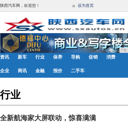
陕西汽车网，欢迎您！
设为首页
广告
资讯
新车
行业
保养
导购
促销
消费
企业
商讯
金融
报价
二手车
行业
全新航海家大屏联动，惊喜满满