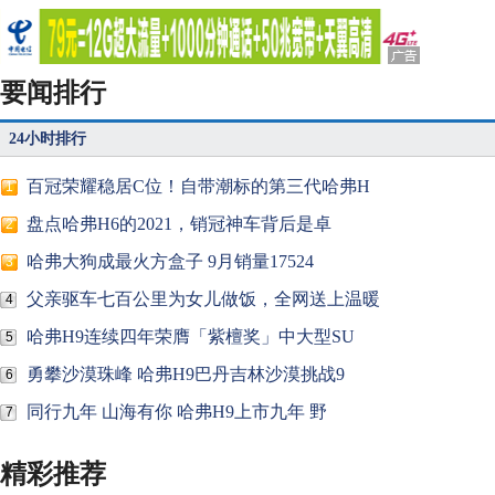
要闻排行
24小时排行
百冠荣耀稳居C位！自带潮标的第三代哈弗H
1
盘点哈弗H6的2021，销冠神车背后是卓
2
哈弗大狗成最火方盒子 9月销量17524
3
父亲驱车七百公里为女儿做饭，全网送上温暖
4
哈弗H9连续四年荣膺「紫檀奖」中大型SU
5
勇攀沙漠珠峰 哈弗H9巴丹吉林沙漠挑战9
6
同行九年 山海有你 哈弗H9上市九年 野
7
精彩推荐