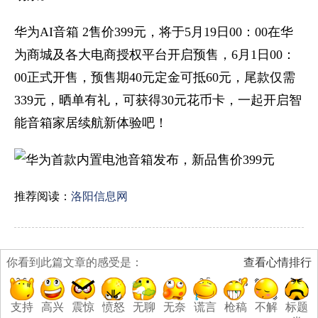
华为AI音箱 2售价399元，将于5月19日00：00在华
为商城及各大电商授权平台开启预售，6月1日00：
00正式开售，预售期40元定金可抵60元，尾款仅需
339元，晒单有礼，可获得30元花币卡，一起开启智
能音箱家居续航新体验吧！
推荐阅读：
洛阳信息网
你看到此篇文章的感受是：
查看心情排行
支持
高兴
震惊
愤怒
无聊
无奈
谎言
枪稿
不解
标题