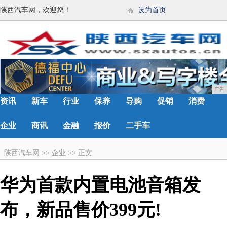
陕西汽车网，欢迎您！
设为首页
广告
资讯
新车
行业
保养
导购
促销
消费
企业
商讯
金融
报价
二手车
陕西汽车网
>>
企业
>>
正文
华为首款内置电池音箱发
布，新品售价399元!