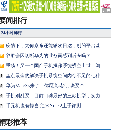
要闻排行
24小时排行
疫情下，为何京东还能够次日达，别的平台甚
1
谷歌会因切断华为的业务而感到后悔吗？
2
重磅！又一个国产手机操作系统横空出世，闯
3
盘点最全的解决手机系统空间内存不足的七种
4
华为MateXs来了！你愿意花2万块买个
5
手机别乱买！目前口碑最好的三款机型，实力
6
千元机也有惊喜 红米Note 2上手评测
7
精彩推荐