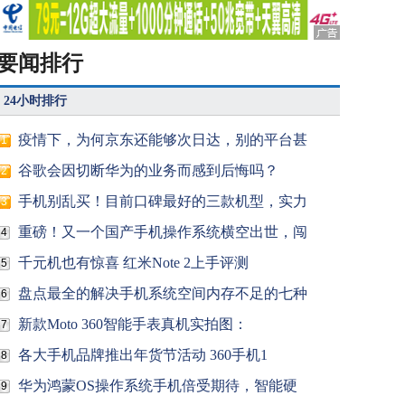
要闻排行
24小时排行
疫情下，为何京东还能够次日达，别的平台甚
1
谷歌会因切断华为的业务而感到后悔吗？
2
手机别乱买！目前口碑最好的三款机型，实力
3
重磅！又一个国产手机操作系统横空出世，闯
4
千元机也有惊喜 红米Note 2上手评测
5
盘点最全的解决手机系统空间内存不足的七种
6
新款Moto 360智能手表真机实拍图：
7
各大手机品牌推出年货节活动 360手机1
8
华为鸿蒙OS操作系统手机倍受期待，智能硬
9