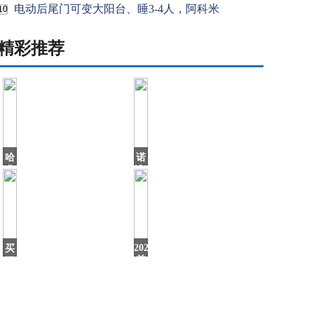
电动后尾门可变大阳台、睡3-4人，阿科米
10
精彩推荐
哈
诺
弗
博、
新
精
一
工
代
荣
智
登“20
能
网
2020
买
联
前
不
系
两
起
起
途
召
观
回“
就