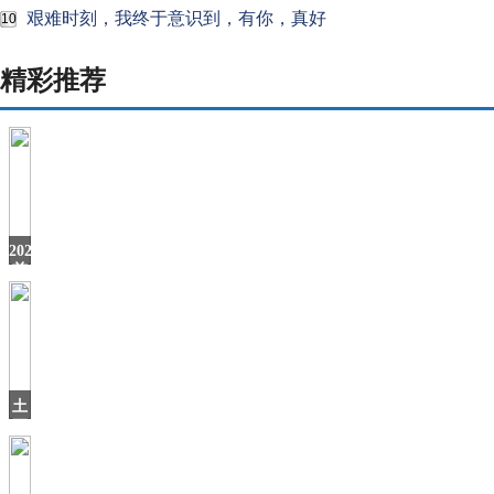
艰难时刻，我终于意识到，有你，真好
10
精彩推荐
2020
前
两
起
召
回“
土
耳
其
首
个