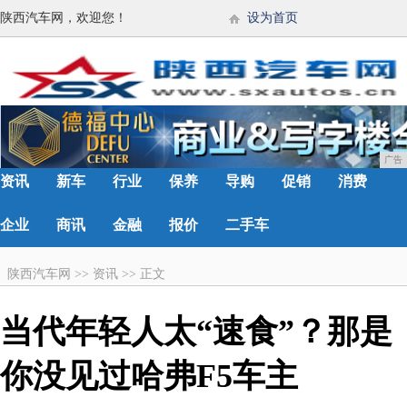
陕西汽车网，欢迎您！
设为首页
广告
资讯
新车
行业
保养
导购
促销
消费
企业
商讯
金融
报价
二手车
陕西汽车网
>>
资讯
>>
正文
当代年轻人太“速食”？那是
你没见过哈弗F5车主