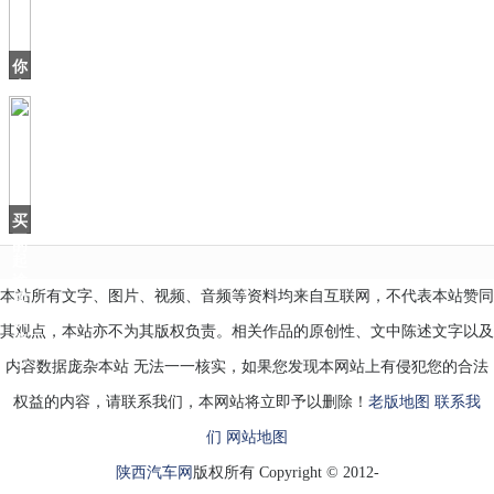
本
土
汽
你
车
会
品
捡
漏
这
种
不
保
买
值
不
的
起
途
本站所有文字、图片、视频、音频等资料均来自互联网，不代表本站赞同
观
就
其观点，本站亦不为其版权负责。相关作品的原创性、文中陈述文字以及
选
它
内容数据庞杂本站 无法一一核实，如果您发现本网站上有侵犯您的合法
——
权益的内容，请联系我们，本网站将立即予以删除！
老版地图
联系我
们
网站地图
陕西汽车网
版权所有 Copyright © 2012-