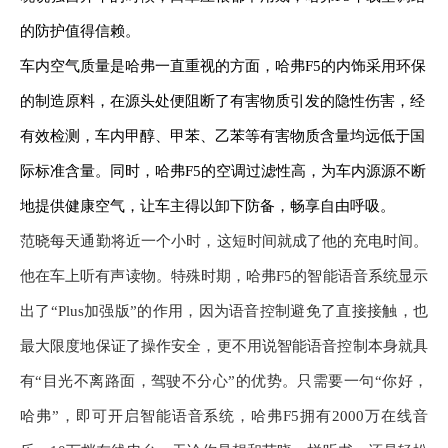
的防护值得信赖。
车内空气质量是哈
弗
一直重视的方面，
哈
弗
F5
的内
饰采用
环保
的制造原料，在源头处便阻断了有害物质引发的隐性伤害，经
有效检测，车内甲醇、甲苯、乙苯等有害物质含量均远低于国
际标准含量。同时，
哈
弗
F5
的空调过滤性高，为车内源源不断
地提供健康空气，让车主得以卸下防备，
畅享自由
呼吸。
范晓每天通勤将近一个小时，这短时间就成了他的充电时间。
他在车上听有声读物。特殊时期，
哈
弗
F5
的
智能语音系统显示
出了“
Plus
加强版”的作用，因为语音控制避免了直接接触，也
最大限度地保证了操作安全，更不用说智能语音控制本身就具
有“目光不离路面，驾驶不分心”
的优势。只需要一句
“你好，
哈弗”，即可开启智能语音系统，哈弗
F5
拥有
2000
万在线音