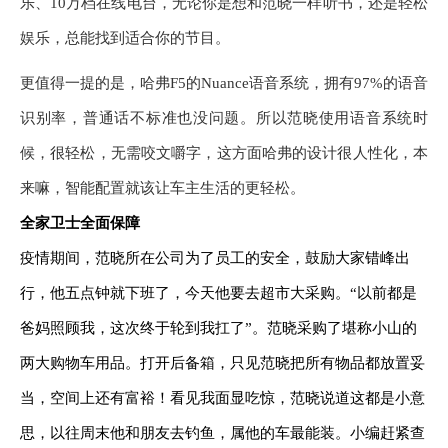
乐、
10
万
档
在线电台，无论你是想和范晓一样听书，还是轻松
娱乐，总能找到适合你的节目。
更值得一提的是，哈弗
F5
的
Nuance
语音系统，拥有
97%
的语音
识别率，普通话
不
标准也没问题。所以范晓使用语音系统时
候，很轻松，无需咬文嚼字，这方面哈弗的设计很人性化，本
来嘛，智能配置就该让车主生活的更轻松。
全家卫士
全面保障
疫情期间，范晓所在公司为了员工的安全，鼓励大家错峰出
行，他五点钟就下班了，今天他要去超市大采购。“以
前都是
爸妈照顾我，这次终于轮到我扛了”。范晓采购了堪称小山的
两大购物车用品。打开后备箱，只见范晓把所有物品都放置妥
当，空间上还有富裕！看见我面显吃惊，范晓说道这都是小意
思，以往周末他和朋友去钓鱼，属他的车最能装。小编赶紧查