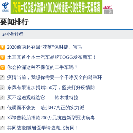
要闻排行
24小时排行
2020前两起召回“花落”保时捷、宝马
1
土耳其首个本土汽车品牌TOGG发布新车！
2
你会捡漏这种不保值的二手车吗？
3
疫情当前，我想你需要一个干净安全的驾乘环
4
东风有限追加捐赠550万，坚决打好疫情防
5
买不起途观就选它——铃木维特拉
6
低调而不张扬，哈弗H7真正的实力派
7
邓禄普轮胎捐款200万元抗击新型冠状病毒
8
共同战疫|微岩医学请战湖北黄冈！
9