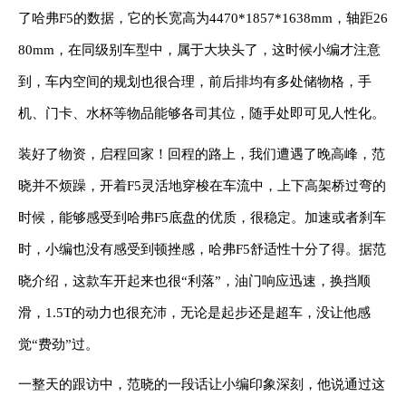
了
哈弗
F5
的数据，它的长宽高为
4470*1857*1638mm
，轴距
26
80mm
，在同级别车型中，属于大块头了，这时候
小编才注意
到，车内空间的规划也很合理，前后排均有多处储物格，手
机、门卡、水杯等物品能够各司其位，随手处即可见人性化。
装好了物资，启程回家！回程的路上，我们遭遇了晚高峰，范
晓并不烦躁，开着
F5
灵活地穿梭在车流中，上下高架桥过弯的
时候，能够感受到
哈弗
F5
底盘的优质，很稳定。加速或者刹车
时，小编也没有感受到顿挫感，
哈弗
F5
舒适性十分了得。据范
晓介绍，
这款车开起来也很“利落”，
油门响应
迅速，
换挡
顺
滑
，
1.5T
的动力也很充沛，无论是起步还是超车，没让他感
觉“费劲”过。
一整天
的跟访中
，范晓的一段话让小编印
象
深刻，他说通过这