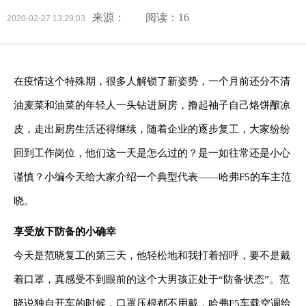
来源：
阅读：16
2020-02-27 13:29:03
在疫情这个特殊期，很多人解锁了新姿势，一个月前还分不清
油麦菜和油菜的年轻人一头钻进厨房，撸起袖子自己烙饼酿凉
皮，走出厨房生活还得继续，随着企业的逐步复工，大家纷纷
回到工作岗位，他们这一天是怎么过的？是一如往常还是小心
谨慎？小
编今天
给大家介绍一个典型代表——哈
弗
F5
的车主范
晓。
享受放下防备的
小确幸
今天是范晓复工的第三天，他轻松地和我打着招呼，要不是戴
着口罩，真感受不到眼前的这个大男孩正处于“防备状态”。范
晓说独自开车的时候，口罩压根都不用戴，
哈
弗
F5
车载空调给